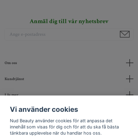
Anmäl dig till vår nyhetsbrev
Om oss
Kundtjänst
Läs mer
Vi använder cookies
Sociala medier
Nud Beauty använder cookies för att anpassa det
innehåll som visas för dig och för att du ska få bästa
tänkbara upplevelse när du handlar hos oss.