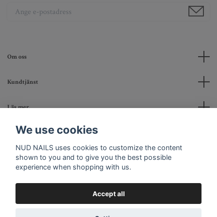
Om oss
Kundtjänst
Läs mer
We use cookies
Social Media
NUD NAILS uses cookies to customize the content
shown to you and to give you the best possible
experience when shopping with us.
Accept all
© 2026 Nud Beauty