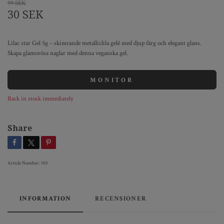
99 SEK
30 SEK
Lilac star Gel 5g – skimrande metalliclila gelé med djup färg och elegant glans.
Skapa glamorösa naglar med denna veganska gel.
MONITOR
Back in stock immediately
Share
Article Number:
103
INFORMATION
RECENSIONER