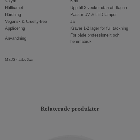
Volym
5 ml
Hållbarhet
Upp till 3 veckor utan att flagna
Härdning
Passar UV & LED-lampor
Vegansk & Cruelty-free
Ja
Applicering
Kräver 1-2 lager för full täckning
För både professionellt och
Användning
hemmabruk
MSDS - Lilac Star