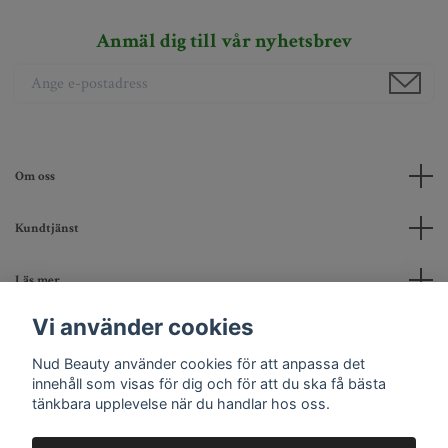
Anmäl dig till vår nyhetsbrev
Om oss
Kundtjänst
Läs mer
Vi använder cookies
Sociala medier
Nud Beauty använder cookies för att anpassa det
innehåll som visas för dig och för att du ska få bästa
tänkbara upplevelse när du handlar hos oss.