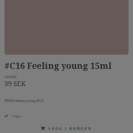
#C16 Feeling young 15ml
129 SEK
39 SEK
MSDS feeling young #C15
I lager.
LÄGG I KORGEN