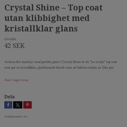
Crystal Shine – Top coat
utan klibbighet med
kristallklar glans
139 SEK
42 SEK
Avsluta din manikyr med perfekt glans! Crystal Shine är ett "no sticky" top coat
som ger en kristallklar, glasliknande finish utan att behöva torkas av. Den per
Åter i lager strax
Dela
Artikelnummer:
215