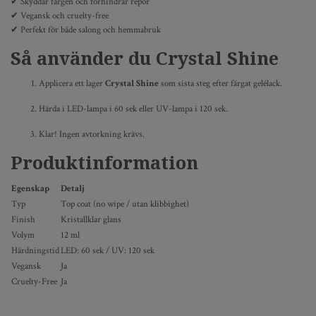
✔ Skyddar färgen och förhindrar repor
✔ Vegansk och cruelty-free
✔ Perfekt för både salong och hemmabruk
Så använder du Crystal Shine
Applicera ett lager
Crystal Shine
som sista steg efter färgat gelélack.
Härda i LED-lampa i 60 sek eller UV-lampa i 120 sek.
Klar! Ingen avtorkning krävs.
Produktinformation
Egenskap
Detalj
Typ
Top coat (no wipe / utan klibbighet)
Finish
Kristallklar glans
Volym
12 ml
Härdningstid
LED: 60 sek / UV: 120 sek
Vegansk
Ja
Cruelty-Free
Ja