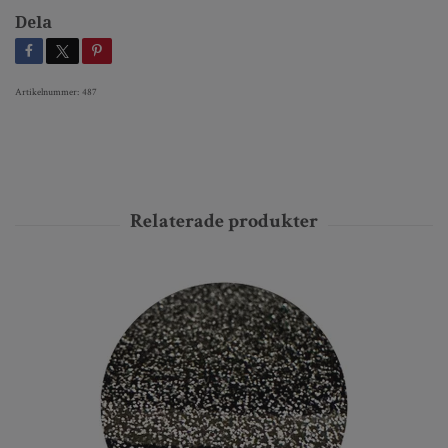
Dela
Artikelnummer:
487