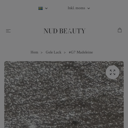
Inkl. moms
Hem
Gele Lack
#G7 Madeleine